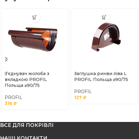
З’єднувач жолоба з
Заглушка ринви ліва L
вкладкою PROFIL
PROFIL Польща ⌀90/75
Польща ⌀90/75
PROFIL
PROFIL
127
₴
316
₴
ВСЕ ДЛЯ ПОКРІВЛІ
НАШІ КОНТАКТИ