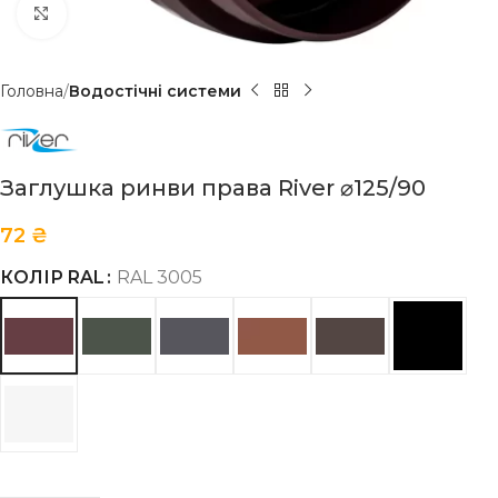
Клацніть, щоб збільшити
Головна
Водостічні системи
Заглушка ринви права River ⌀125/90
72
₴
КОЛІР RAL
RAL 3005