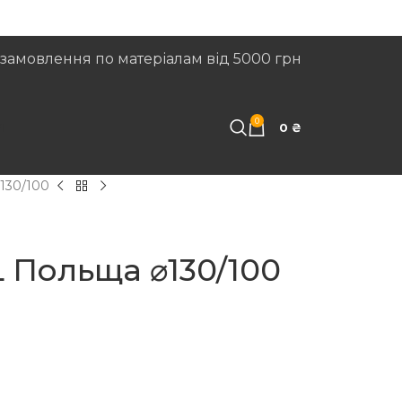
замовлення по матеріалам від 5000 грн
0
И
0
₴
⌀130/100
L Польща ⌀130/100