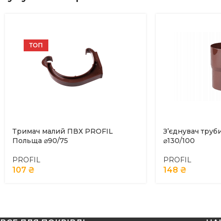
ТОП
Тримач малий ПВХ PROFIL
З’єднувач тру
Польща ⌀90/75
⌀130/100
PROFIL
PROFIL
107
₴
148
₴