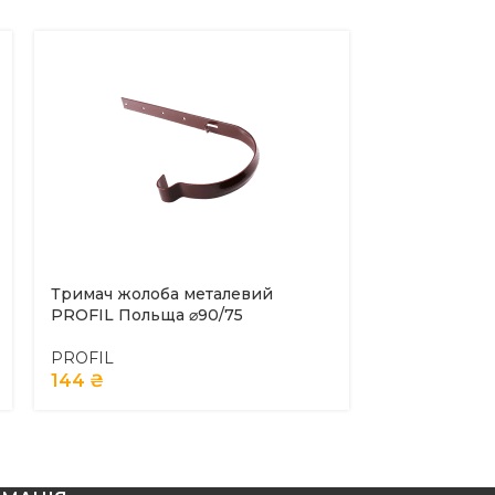
Тримач жолоба металевий
Кут внутріш
PROFIL Польща ⌀90/75
Польща ⌀90/
PROFIL
PROFIL
144
₴
654
₴