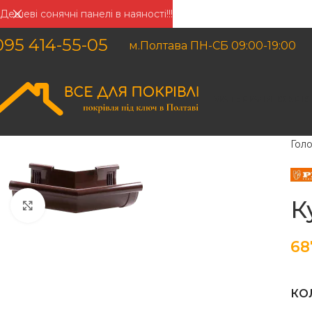
Дешеві сонячні панелі в наяності!!!
095 414-55-05
м.Полтава ПН-СБ 09:00-19:00
МАТЕРІАЛИ
ПОКРІВ
Гол
К
Клацніть, щоб збільшити
6
КО