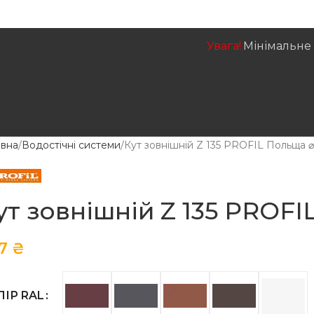
Увага!
Мінімальне 
ЕЛЬНІ РОБОТИ
РЕМОНТ ПОКРІВЛІ
ЦІНИ НА РОБОТИ
КОНТАКТ
овна
Водостічні системи
Кут зовнішній Z 135 PROFIL Польща 
ут зовнішній Z 135 PROFI
87
₴
ЛІР RAL