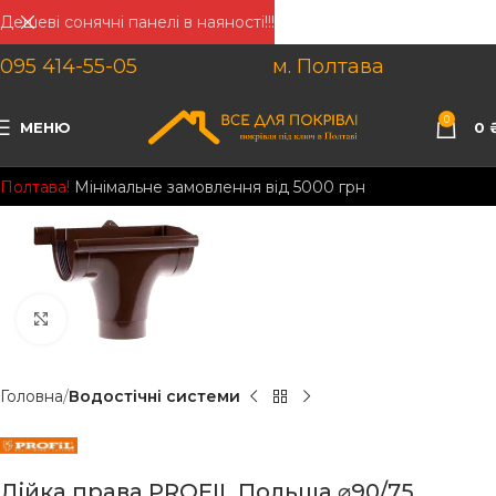
Дешеві сонячні панелі в наяності!!!
095 414-55-05
м. Полтава
0
МЕНЮ
0
Полтава!
Мінімальне замовлення від 5000 грн
Клацніть, щоб збільшити
Головна
Водостічні системи
Лійка права PROFIL Польща ⌀90/75