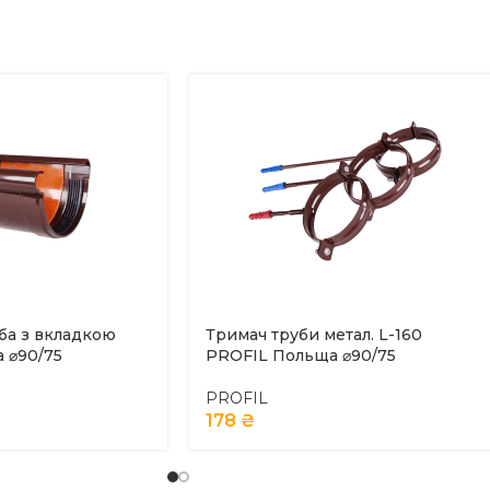
ба з вкладкою
Тримач труби метал. L-160
 ⌀90/75
PROFIL Польща ⌀90/75
PROFIL
178
₴