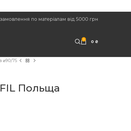
замовлення по матеріалам від 5000 грн
0
И
0
₴
а ⌀90/75
FIL Польща