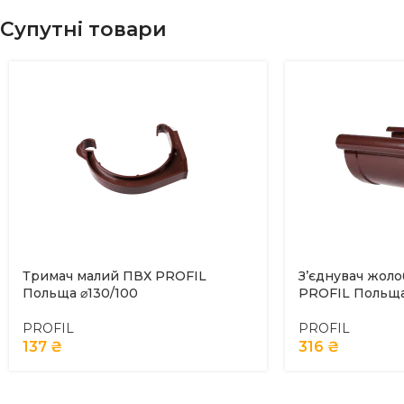
Супутні товари
Тримач малий ПВХ PROFIL
З’єднувач жоло
Польща ⌀130/100
PROFIL Польща
PROFIL
PROFIL
137
₴
316
₴