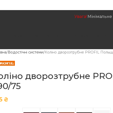
Увага!
Мінімальне 
ЕЛЬНІ РОБОТИ
РЕМОНТ ПОКРІВЛІ
ЦІНИ НА РОБОТИ
КОНТАКТ
овна
Водостічні системи
Коліно дворозтрубне PROFIL Польщ
оліно дворозтрубне PRO
90/75
5
₴