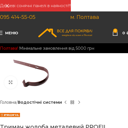
Дешеві сонячні панелі в наяності!!!
095 414-55-05
м. Полтава
0
МЕНЮ
0
Полтава!
Мінімальне замовлення від 5000 грн
Клацніть, щоб збільшити
Головна
Водостічні системи
Тримач жолоба металевий PROFIL