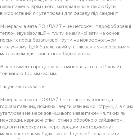
навантажень. Крім цього, матеріал може також бути
використаний як утеплювач для фасаду під сайдинг.
Мінеральна вата РОКЛАЙТ – це негорючі, гідрофобізовані
тепло-, звукоізоляційні плити з кам’яної вати на основі
гірських порід базальтової групи на нізкофенольном
сполучному. Цей базальтовий утеплювач є універсальним
матеріалом для приватного будівництва.
В асортименті представлена ​​мінеральна вата Роклайт
товщиною 100 мм і 50 мм.
Галузь застосування
Мінеральна вата РОКЛАЙТ – Тепло-, звукоізоляція
горизонтальних, похилих і вертикальних конструкцій, в яких
утеплювач не несе зовнішнього навантаження, таких як
мансарди, каркасні стіни, стіни з обробкою сайдингом,
підлоги і перекриття, перегородки в котеджному і
малоповерховому будівництві. Гідрофобізовані плити