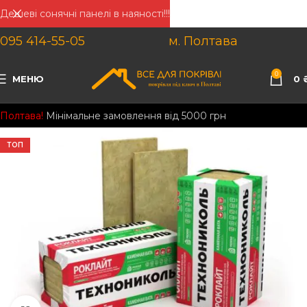
Дешеві сонячні панелі в наяності!!!
095 414-55-05
м. Полтава
0
МЕНЮ
0
Полтава!
Мінімальне замовлення від 5000 грн
ТОП