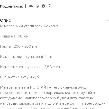
Поділитися:
Опис
Мінеральний утеплювач Роклайт
Товщина 100 мм
Плита: 1200 х 600 мм
Кількість плит в упаковці: 4 шт
Кількість м.кв. в упаковці: 2,88 м.кв
Щільність 30 кг / м.куб
Мінеральна вата РОКЛАЙТ – Тепло-, звукоізоляція
горизонтальних, похилих і вертикальних конструкцій в
котеджному і малоповерховому будівництві, таких як
мансарди, каркасні стіни, підлоги, перекриття, перегородки
та інші конструкції, де матеріал не сприймає зовнішніх