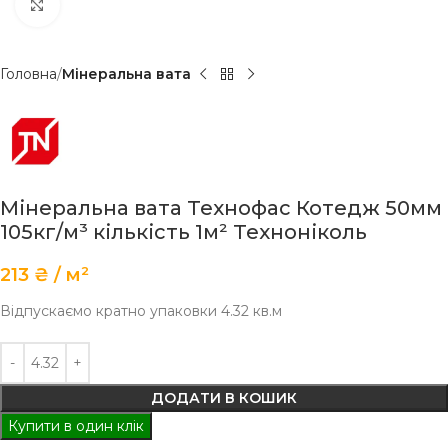
Клацніть, щоб збільшити
Головна
Мінеральна вата
Мінеральна вата Технофас Котедж 50мм
105кг/м³ кількість 1м² Техноніколь
213
₴
м²
Відпускаємо кратно упаковки 4.32 кв.м
ДОДАТИ В КОШИК
Купити в один клік