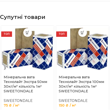
Супутні товари
ТОП
ТОП
Мінеральна вата
Мінеральна вата
Технолайт Экстра 50мм
Технолайт Экстра 100мм
30кг/м³ кількість 1м²
30кг/м³ кількість 1м²
SWEETONDALE
SWEETONDALE
SWEETONDALE
SWEETONDALE
75
₴
м²
150
₴
м²