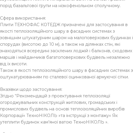
порід базальтової групи на нізкофенольном сполучному.
Сфера використання:
Плити ТЕХНОФАС КОТЕДЖ призначені для застосування в
якості теплоізоляційного шару в фасадних системах з
зовнішнім штукатурним шаром на малоповерхових будинках і
спорудах (висотою до 10 м), а також на ділянках стін, які
знаходяться всередині засклених лоджій і балконів, сходових
маршів і майданчиків багатоповерхових будівель незалежно
від їх висоти.
Також в якості теплоізоляційного шару в фасадних системах з
оштукатурюванням по сталевої оцинкованої армуючої сітки.
Вказівки щодо застосування:
Згідно “Рекомендацій з проектування теплоізоляції
огороджувальних конструкцій житлових, громадських і
промислових будівель на основі теплоізоляційних виробів
Корпорації« ТехноНІКОЛЬ »та інструкції з монтажу« Як
утеплити будинок кам’яної ватою ТехноНІКОЛЬ ».