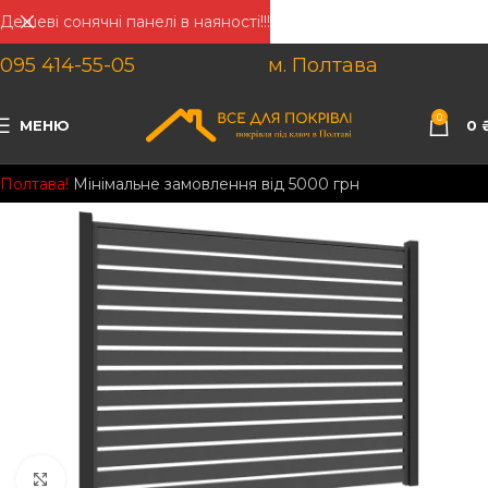
Дешеві сонячні панелі в наяності!!!
095 414-55-05
м. Полтава
0
МЕНЮ
0
Полтава!
Мінімальне замовлення від 5000 грн
Клацніть, щоб збільшити