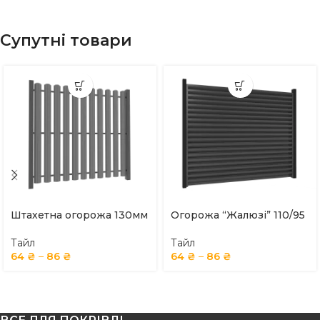
Супутні товари
Штахетна огорожа 130мм
Огорожа “Жалюзі” 110/95
Тайл
Тайл
64
₴
–
86
₴
64
₴
–
86
₴