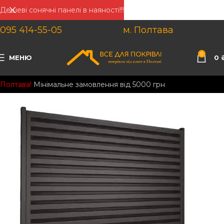
Дешеві сонячні панелі в наяності!!!
095 414-55-05
м. Полтава
0
МЕНЮ
0
Полтава!
Мінімальне замовлення від 5000 грн