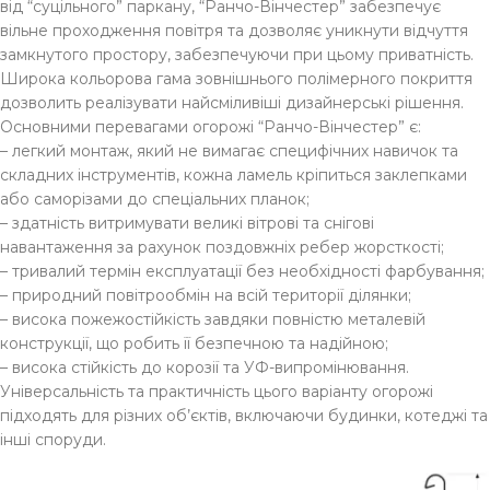
від “суцільного” паркану, “Ранчо-Вінчестер” забезпечує
вільне проходження повітря та дозволяє уникнути відчуття
замкнутого простору, забезпечуючи при цьому приватність.
Широка кольорова гама зовнішнього полімерного покриття
дозволить реалізувати найсміливіші дизайнерські рішення.
Основними перевагами огорожі “Ранчо-Вінчестер” є:
– легкий монтаж, який не вимагає специфічних навичок та
складних інструментів, кожна ламель кріпиться заклепками
або саморізами до спеціальних планок;
– здатність витримувати великі вітрові та снігові
навантаження за рахунок поздовжніх ребер жорсткості;
– тривалий термін експлуатації без необхідності фарбування;
– природний повітрообмін на всій території ділянки;
– висока пожежостійкість завдяки повністю металевій
конструкції, що робить її безпечною та надійною;
– висока стійкість до корозії та УФ-випромінювання.
Універсальність та практичність цього варіанту огорожі
підходять для різних об’єктів, включаючи будинки, котеджі та
інші споруди.