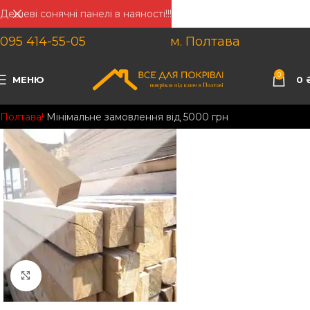
Дешеві сонячні панелі в наяності!!!
095 414-55-05
м. Полтава
0
МЕНЮ
0
Полтава!
Мінімальне замовлення від 5000 грн
Клацніть, щоб збільшити