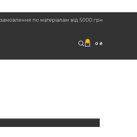
замовлення по матеріалам від 5000 грн
0
И
0
₴