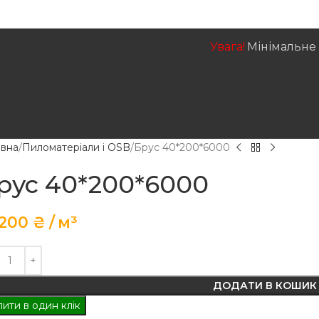
Увага!
Мінімальне 
ЕЛЬНІ РОБОТИ
РЕМОНТ ПОКРІВЛІ
ЦІНИ НА РОБОТИ
КОНТАКТ
овна
Пиломатеріали і OSB
Брус 40*200*6000
рус 40*200*6000
 200
₴
м³
ДОДАТИ В КОШИК
ити в один клік