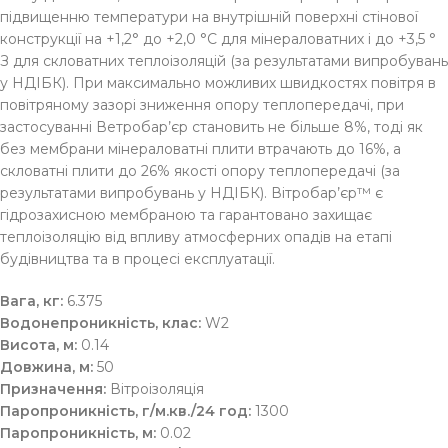
підвищенню температури на внутрішній поверхні стінової
конструкції на +1,2° до +2,0 °С для мінераловатних і до +3,5 °
З для скловатних теплоізоляцій (за результатами випробувань
у НДІБК). При максимально можливих швидкостях повітря в
повітряному зазорі зниження опору теплопередачі, при
застосуванні Ветробар’єр становить не більше 8%, тоді як
без мембрани мінераловатні плити втрачають до 16%, а
скловатні плити до 26% якості опору теплопередачі (за
результатами випробувань у НДІБК). Вітробар’єр™ є
гідрозахисною мембраною та гарантовано захищає
теплоізоляцію від впливу атмосферних опадів на етапі
будівництва та в процесі експлуатації.
Вага, кг:
6.375
Водонепроникність, клас:
W2
Висота, м:
0.14
Довжина, м:
50
Призначення:
Вітроізоляція
Паропроникність, г/м.кв./24 год:
1300
Паропроникність, м:
0.02