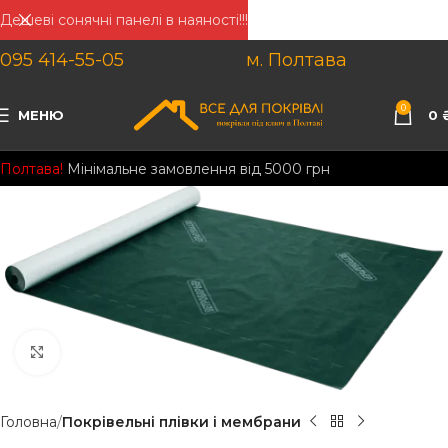
Дешеві сонячні панелі в наяності!!!
095 414-55-05
м. Полтава
0
МЕНЮ
0
Полтава!
Мінімальне замовлення від 5000 грн
Клацніть, щоб збільшити
Головна
Покрівельні плівки і мембрани