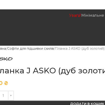
Увага!
Мінімальне 
ЕЛЬНІ РОБОТИ
РЕМОНТ ПОКРІВЛІ
ЦІНИ НА РОБОТИ
КОНТАКТ
овна
Софіти для підшивки схилів
Планка J ASKO (дуб золотий) 
ланка J ASKO (дуб золоти
80
₴
ДОДАТИ В КОШИК