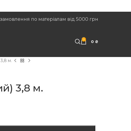
замовлення по матеріалам від 5000 грн
0
И
0
₴
3,8 м.
й) 3,8 м.