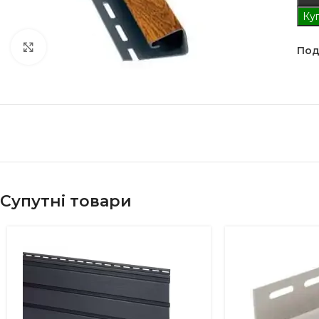
Куп
Клацніть, щоб збільшити
Под
Супутні товари