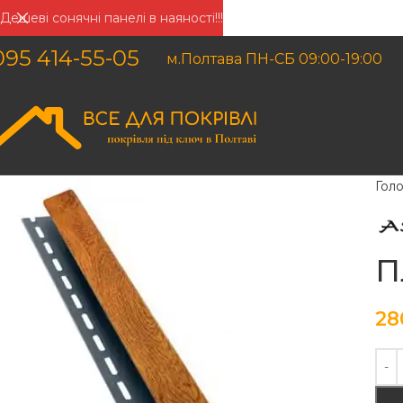
Дешеві сонячні панелі в наяності!!!
095 414-55-05
м.Полтава ПН-СБ 09:00-19:00
МАТЕРІАЛИ
ПОКРІВ
Гол
П
2