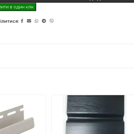
ити в один клік
ілитися: