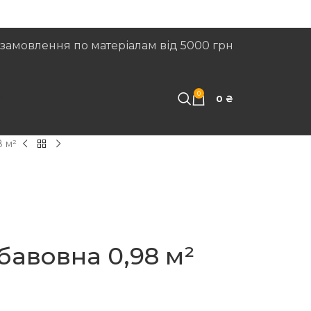
замовлення по матеріалам від 5000 грн
0
И
0
₴
8 м²
бавовна 0,98 м²