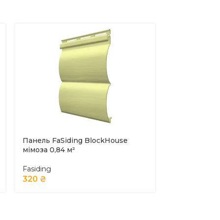
Панель FaSiding BlockHouse
Панель FaSid
мімоза 0,84 м²
зерна 0,98 м
Fasiding
Fasiding
320
₴
337
₴