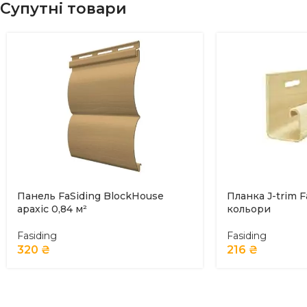
Супутні товари
Панель FaSiding BlockHouse
Планка J-trim F
арахіс 0,84 м²
кольори
Fasiding
Fasiding
320
₴
216
₴