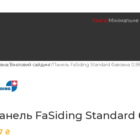
Увага!
Мінімальне 
ЕЛЬНІ РОБОТИ
РЕМОНТ ПОКРІВЛІ
ЦІНИ НА РОБОТИ
КОНТАКТ
овна
Вініловий сайдинг
Панель FaSiding Standard бавовна 0,9
анель FaSiding Standard 
7
₴