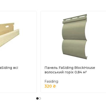
aSiding всі
Панель FaSiding BlockHouse
волоський горіх 0,84 м²
Fasiding
320
₴