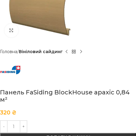
Клацніть, щоб збільшити
Головна
Вініловий сайдинг
Панель FaSiding BlockHouse арахіс 0,84
м²
320
₴