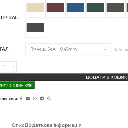
ЛІР RAL
ТАЛ
Очис
ДОДАТИ В КОШИК
ити в один клік
ілитися:
Опис
Додаткова інформація