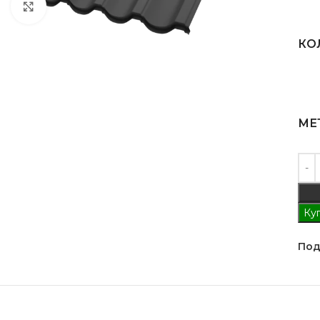
Клацніть, щоб збільшити
КО
МЕ
Куп
Под