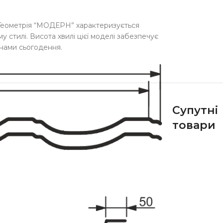
Геометрія “МОДЕРН” характеризується
 стилі. Висота хвилі цієї моделі забезпечує
онами сьогодення.
Супутні
товари
ТОП
ТОП