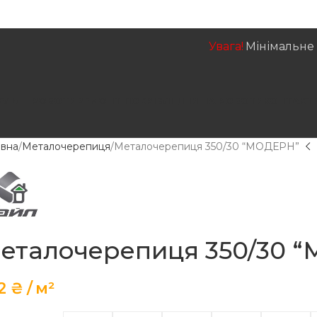
Увага!
Мінімальне 
ЕЛЬНІ РОБОТИ
РЕМОНТ ПОКРІВЛІ
ЦІНИ НА РОБОТИ
КОНТАКТ
овна
Металочерепиця
Металочерепиця 350/30 “МОДЕРН”
еталочерепиця 350/30 
2
₴
м²