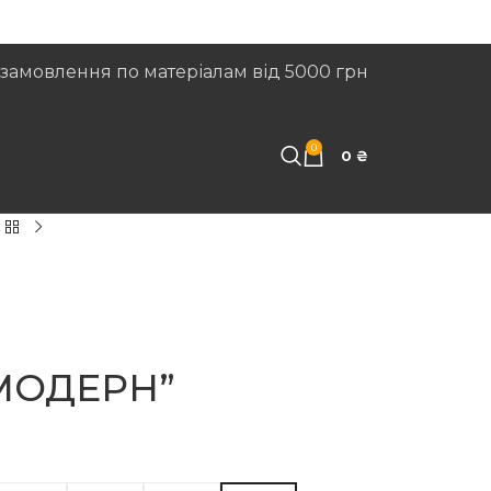
замовлення по матеріалам від 5000 грн
0
И
0
₴
“МОДЕРН”