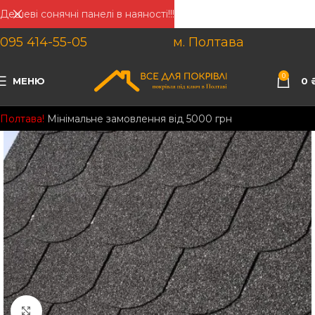
Дешеві сонячні панелі в наяності!!!
095 414-55-05
м. Полтава
0
МЕНЮ
0
Полтава!
Мінімальне замовлення від 5000 грн
Клацніть, щоб збільшити