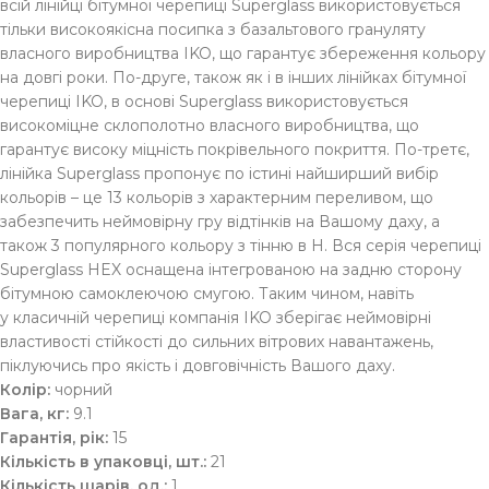
всій лінійці бітумної черепиці Superglass використовується
тільки високоякісна посипка з базальтового грануляту
власного виробництва IKO, що гарантує збереження кольору
на довгі роки. По-друге, також як і в інших лінійках бітумної
черепиці IKO, в основі Superglass використовується
високоміцне склополотно власного виробництва, що
гарантує високу міцність покрівельного покриття. По-третє,
лінійка Superglass пропонує по істині найширший вибір
кольорів – це 13 кольорів з характерним переливом, що
забезпечить неймовірну гру відтінків на Вашому даху, а
також 3 популярного кольору з тінню в H. Вся серія черепиці
Superglass HEX оснащена інтегрованою на задню сторону
бітумною самоклеючою смугою. Таким чином, навіть
у класичній черепиці компанія IKO зберігає неймовірні
властивості стійкості до сильних вітрових навантажень,
піклуючись про якість і довговічність Вашого даху.
Колір:
чорний
Вага, кг:
9.1
Гарантія, рік:
15
Кількість в упаковці, шт.:
21
Кількість шарів, од.:
1