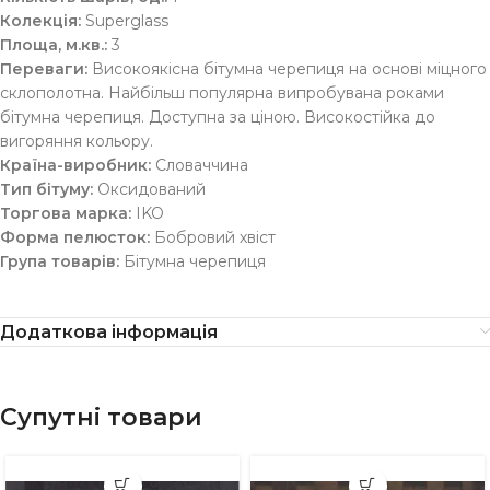
Колекція:
Superglass
Площа, м.кв.:
3
Переваги: ​​
Високоякісна бітумна черепиця на основі міцного
склополотна. Найбільш популярна випробувана роками
бітумна черепиця. Доступна за ціною. Високостійка до
вигоряння кольору.
Країна-виробник:
Словаччина
Тип бітуму:
Оксидований
Торгова марка:
IKO
Форма пелюсток:
Бобровий хвіст
Група товарів:
Бітумна черепиця
Додаткова інформація
Супутні товари